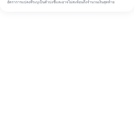
อัตราการแปลงที่ระบุเป็นตัวบ่งชี้และอาจไม่สะท้อนถึงจำนวนเงินสุดท้าย
แม้จะเป็นครั้งแรก ก็ทำรายการโอนเงินต่าง
ประเทศให้เสร็จง่ายๆ ใน 4 ขั้นตอน