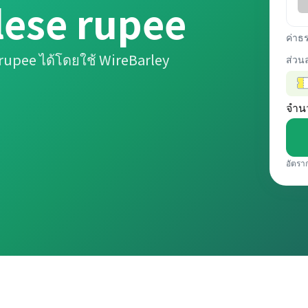
lese rupee
ค่าธ
rupee ได้โดยใช้ WireBarley
ส่วน
จำน
อัตรา