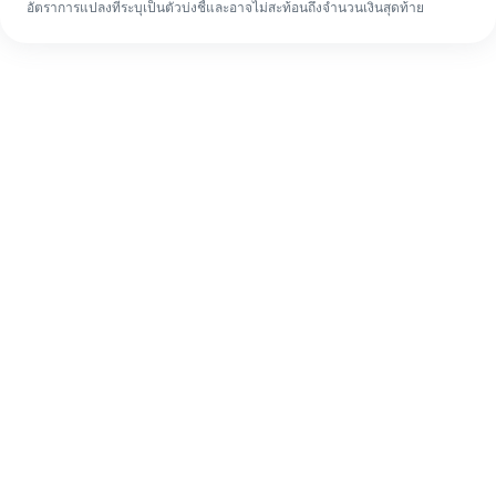
อัตราการแปลงที่ระบุเป็นตัวบ่งชี้และอาจไม่สะท้อนถึงจำนวนเงินสุดท้าย
แม้จะเป็นครั้งแรก ก็ทำรายการโอนเงินต่าง
ประเทศให้เสร็จง่ายๆ ใน 4 ขั้นตอน