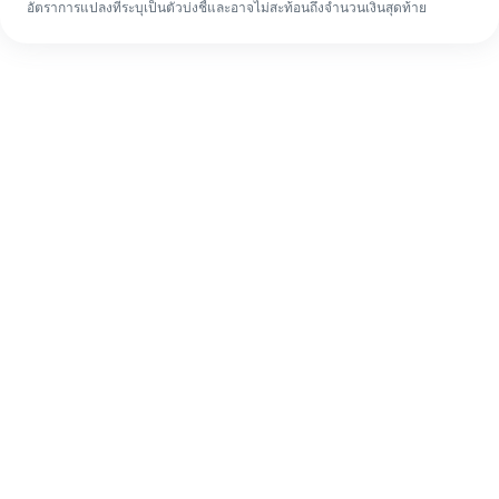
อัตราการแปลงที่ระบุเป็นตัวบ่งชี้และอาจไม่สะท้อนถึงจำนวนเงินสุดท้าย
แม้จะเป็นครั้งแรก ก็ทำรายการโอนเงินต่าง
ประเทศให้เสร็จง่ายๆ ใน 4 ขั้นตอน