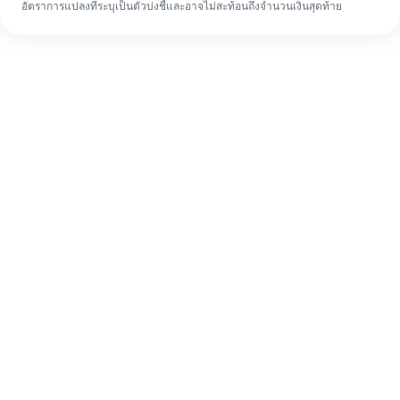
อัตราการแปลงที่ระบุเป็นตัวบ่งชี้และอาจไม่สะท้อนถึงจำนวนเงินสุดท้าย
แม้จะเป็นครั้งแรก ก็ทำรายการโอนเงินต่าง
ประเทศให้เสร็จง่ายๆ ใน 4 ขั้นตอน