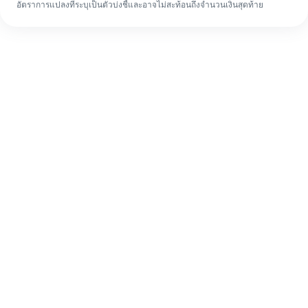
อัตราการแปลงที่ระบุเป็นตัวบ่งชี้และอาจไม่สะท้อนถึงจำนวนเงินสุดท้าย
แม้จะเป็นครั้งแรก ก็ทำรายการโอนเงินต่าง
ประเทศให้เสร็จง่ายๆ ใน 4 ขั้นตอน