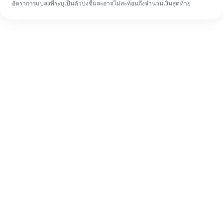
อัตราการแปลงที่ระบุเป็นตัวบ่งชี้และอาจไม่สะท้อนถึงจำนวนเงินสุดท้าย
แม้จะเป็นครั้งแรก ก็ทำรายการโอนเงินต่าง
ประเทศให้เสร็จง่ายๆ ใน 4 ขั้นตอน