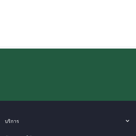
ฉันสามารถตรวจสอบความคืบหน้าของเงินที่
ส่งไปยังฝรั่งเศสได้หรือไม่?
ลองใช้งาน WireBarley ตอนนี้เลย!
บริการ