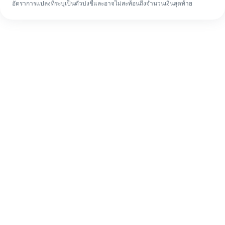
อัตราการแปลงที่ระบุเป็นตัวบ่งชี้และอาจไม่สะท้อนถึงจำนวนเงินสุดท้าย
แม้จะเป็นครั้งแรก ก็ทำรายการโอนเงินต่าง
ประเทศให้เสร็จง่ายๆ ใน 4 ขั้นตอน