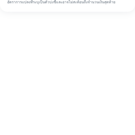
อัตราการแปลงที่ระบุเป็นตัวบ่งชี้และอาจไม่สะท้อนถึงจำนวนเงินสุดท้าย
แม้จะเป็นครั้งแรก ก็ทำรายการโอนเงินต่าง
ประเทศให้เสร็จง่ายๆ ใน 4 ขั้นตอน