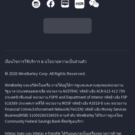
เงื่อนไขการใช้บริการ & นโยบายความเป็นส่วนตัว
© 2026 WireBarley Corp. All Rights Reserved.
WireBarley และบริษัทในเครือ ภายใต้อยู่ใต้การดูแลและควบคุมของหน่วยงาน
รัฐบาล ประเทศออสเตรเลีย หน่วยงาน AUSTRAC รหัสอ้างอิง ACN 615 413 799
ประทศนิวซีแลนด์ หน่วยงาน FSPR and Department of Interior รหัสอ้างอิง FSP
618389 ประเทศเกาหลีใต้ หน่วยงาน MOSF รหัสอ้างอิง #2018-8 และ หน่วยงาน
Financial Crimes Enforcement Network( FinCEN) รหัสอ้างอิง Money Services
Business(MSB) 31000280338659 ตามลำดับ WireBarley ได้รับการดูแลโดย
Community Federal Savings Bank ที่สหรัฐอเมริกา
Interac logo และ Interac e-Transfer ได้รับอนุญาตเป็นเครื่องหมายการค้าจด