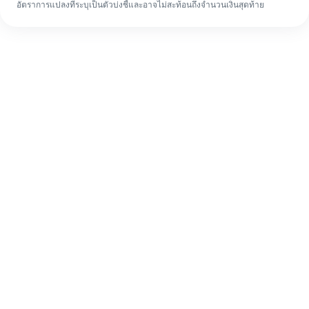
อัตราการแปลงที่ระบุเป็นตัวบ่งชี้และอาจไม่สะท้อนถึงจำนวนเงินสุดท้าย
แม้จะเป็นครั้งแรก ก็ทำรายการโอนเงินต่าง
ประเทศให้เสร็จง่ายๆ ใน 4 ขั้นตอน