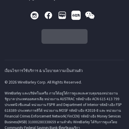
เงื่อนไขการใช้บริการ & นโยบายความเป็นส่วนตัว
© 2026 WireBarley Corp. All Rights Reserved.
WireBarley และบริษัทในเครือ ภายใต้อยู่ใต้การดูแลและควบคุมของหน่วยงาน
รัฐบาล ประเทศออสเตรเลีย หน่วยงาน AUSTRAC รหัสอ้างอิง ACN 615 413 799
ประทศนิวซีแลนด์ หน่วยงาน FSPR and Department of Interior รหัสอ้างอิง FSP
618389 ประเทศเกาหลีใต้ หน่วยงาน MOSF รหัสอ้างอิง #2018-8 และ หน่วยงาน
Financial Crimes Enforcement Network( FinCEN) รหัสอ้างอิง Money Services
Business(MSB) 31000280338659 ตามลำดับ WireBarley ได้รับการดูแลโดย
Community Federal Savings Bank ที่สหรัฐอเมริกา