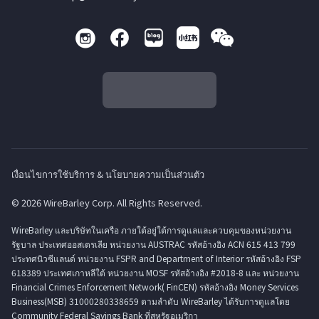
เงื่อนไขการใช้บริการ & นโยบายความเป็นส่วนตัว
© 2026 WireBarley Corp. All Rights Reserved.
WireBarley และบริษัทในเครือ ภายใต้อยู่ใต้การดูแลและควบคุมของหน่วยงาน
รัฐบาล ประเทศออสเตรเลีย หน่วยงาน AUSTRAC รหัสอ้างอิง ACN 615 413 799
ประทศนิวซีแลนด์ หน่วยงาน FSPR and Department of Interior รหัสอ้างอิง FSP
618389 ประเทศเกาหลีใต้ หน่วยงาน MOSF รหัสอ้างอิง #2018-8 และ หน่วยงาน
Financial Crimes Enforcement Network( FinCEN) รหัสอ้างอิง Money Services
Business(MSB) 31000280338659 ตามลำดับ WireBarley ได้รับการดูแลโดย
Community Federal Savings Bank ที่สหรัฐอเมริกา