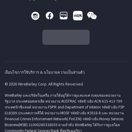
เงื่อนไขการใช้บริการ & นโยบายความเป็นส่วนตัว
© 2026 WireBarley Corp. All Rights Reserved.
WireBarley และบริษัทในเครือ ภายใต้อยู่ใต้การดูแลและควบคุมของหน่วยงาน
รัฐบาล ประเทศออสเตรเลีย หน่วยงาน AUSTRAC รหัสอ้างอิง ACN 615 413 799
ประทศนิวซีแลนด์ หน่วยงาน FSPR and Department of Interior รหัสอ้างอิง FSP
618389 ประเทศเกาหลีใต้ หน่วยงาน MOSF รหัสอ้างอิง #2018-8 และ หน่วยงาน
Financial Crimes Enforcement Network( FinCEN) รหัสอ้างอิง Money Services
Business(MSB) 31000280338659 ตามลำดับ WireBarley ได้รับการดูแลโดย
Community Federal Savings Bank ที่สหรัฐอเมริกา