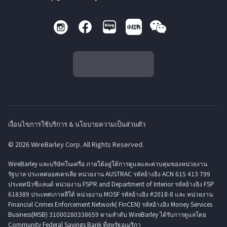
เงื่อนไขการใช้บริการ & นโยบายความเป็นส่วนตัว
© 2026 WireBarley Corp. All Rights Reserved.
WireBarley และบริษัทในเครือ ภายใต้อยู่ใต้การดูแลและควบคุมของหน่วยงาน
รัฐบาล ประเทศออสเตรเลีย หน่วยงาน AUSTRAC รหัสอ้างอิง ACN 615 413 799
ประทศนิวซีแลนด์ หน่วยงาน FSPR and Department of Interior รหัสอ้างอิง FSP
618389 ประเทศเกาหลีใต้ หน่วยงาน MOSF รหัสอ้างอิง #2018-8 และ หน่วยงาน
Financial Crimes Enforcement Network( FinCEN) รหัสอ้างอิง Money Services
Business(MSB) 31000280338659 ตามลำดับ WireBarley ได้รับการดูแลโดย
Community Federal Savings Bank ที่สหรัฐอเมริกา