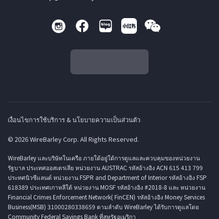
เงื่อนไขการใช้บริการ & นโยบายความเป็นส่วนตัว
© 2026 WireBarley Corp. All Rights Reserved.
WireBarley และบริษัทในเครือ ภายใต้อยู่ใต้การดูแลและควบคุมของหน่วยงาน
รัฐบาล ประเทศออสเตรเลีย หน่วยงาน AUSTRAC รหัสอ้างอิง ACN 615 413 799
ประทศนิวซีแลนด์ หน่วยงาน FSPR and Department of Interior รหัสอ้างอิง FSP
618389 ประเทศเกาหลีใต้ หน่วยงาน MOSF รหัสอ้างอิง #2018-8 และ หน่วยงาน
Financial Crimes Enforcement Network( FinCEN) รหัสอ้างอิง Money Services
Business(MSB) 31000280338659 ตามลำดับ WireBarley ได้รับการดูแลโดย
Community Federal Savings Bank ที่สหรัฐอเมริกา