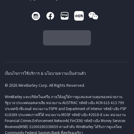
เงื่อนไขการใช้บริการ & นโยบายความเป็นส่วนตัว
© 2026 WireBarley Corp. All Rights Reserved.
WireBarley และบริษัทในเครือ ภายใต้อยู่ใต้การดูแลและควบคุมของหน่วยงาน
รัฐบาล ประเทศออสเตรเลีย หน่วยงาน AUSTRAC รหัสอ้างอิง ACN 615 413 799
ประทศนิวซีแลนด์ หน่วยงาน FSPR and Department of Interior รหัสอ้างอิง FSP
618389 ประเทศเกาหลีใต้ หน่วยงาน MOSF รหัสอ้างอิง #2018-8 และ หน่วยงาน
Financial Crimes Enforcement Network( FinCEN) รหัสอ้างอิง Money Services
Business(MSB) 31000280338659 ตามลำดับ WireBarley ได้รับการดูแลโดย
Community Federal Savings Bank ที่สหรัฐอเมริกา