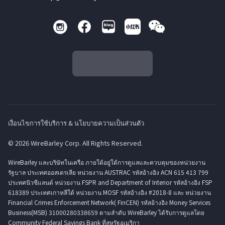
เงื่อนไขการใช้บริการ & นโยบายความเป็นส่วนตัว
© 2026 WireBarley Corp. All Rights Reserved.
WireBarley และบริษัทในเครือ ภายใต้อยู่ใต้การดูแลและควบคุมของหน่วยงาน
รัฐบาล ประเทศออสเตรเลีย หน่วยงาน AUSTRAC รหัสอ้างอิง ACN 615 413 799
ประทศนิวซีแลนด์ หน่วยงาน FSPR and Department of Interior รหัสอ้างอิง FSP
618389 ประเทศเกาหลีใต้ หน่วยงาน MOSF รหัสอ้างอิง #2018-8 และ หน่วยงาน
Financial Crimes Enforcement Network( FinCEN) รหัสอ้างอิง Money Services
Business(MSB) 31000280338659 ตามลำดับ WireBarley ได้รับการดูแลโดย
Community Federal Savings Bank ที่สหรัฐอเมริกา