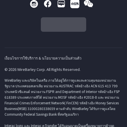
เงื่อนไขการใช้บริการ & นโยบายความเป็นส่วนตัว
© 2026 WireBarley Corp. All Rights Reserved.
WireBarley และบริษัทในเครือ ภายใต้อยู่ใต้การดูแลและควบคุมของหน่วยงาน
รัฐบาล ประเทศออสเตรเลีย หน่วยงาน AUSTRAC รหัสอ้างอิง ACN 615 413 799
ประทศนิวซีแลนด์ หน่วยงาน FSPR and Department of Interior รหัสอ้างอิง FSP
618389 ประเทศเกาหลีใต้ หน่วยงาน MOSF รหัสอ้างอิง #2018-8 และ หน่วยงาน
Financial Crimes Enforcement Network( FinCEN) รหัสอ้างอิง Money Services
Business(MSB) 31000280338659 ตามลำดับ WireBarley ได้รับการดูแลโดย
Community Federal Savings Bank ที่สหรัฐอเมริกา
Interac logo และ Interac e-Transfer ได้รับอนุญาตเป็นเครื่องหมายการค้าจด