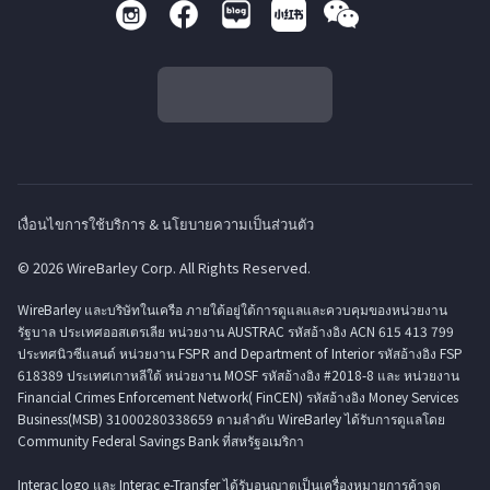
เงื่อนไขการใช้บริการ & นโยบายความเป็นส่วนตัว
© 2026 WireBarley Corp. All Rights Reserved.
WireBarley และบริษัทในเครือ ภายใต้อยู่ใต้การดูแลและควบคุมของหน่วยงาน
รัฐบาล ประเทศออสเตรเลีย หน่วยงาน AUSTRAC รหัสอ้างอิง ACN 615 413 799
ประทศนิวซีแลนด์ หน่วยงาน FSPR and Department of Interior รหัสอ้างอิง FSP
618389 ประเทศเกาหลีใต้ หน่วยงาน MOSF รหัสอ้างอิง #2018-8 และ หน่วยงาน
Financial Crimes Enforcement Network( FinCEN) รหัสอ้างอิง Money Services
Business(MSB) 31000280338659 ตามลำดับ WireBarley ได้รับการดูแลโดย
Community Federal Savings Bank ที่สหรัฐอเมริกา
Interac logo และ Interac e-Transfer ได้รับอนุญาตเป็นเครื่องหมายการค้าจด