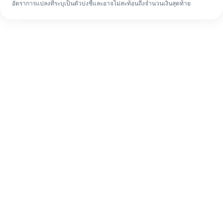
อัตราการแปลงที่ระบุเป็นตัวบ่งชี้และอาจไม่สะท้อนถึงจำนวนเงินสุดท้าย
แม้จะเป็นครั้งแรก ก็ทำรายการโอนเงินต่าง
ประเทศให้เสร็จง่ายๆ ใน 4 ขั้นตอน