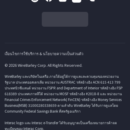
เงื่อนไขการใช้บริการ & นโยบายความเป็นส่วนตัว
© 2026 WireBarley Corp. All Rights Reserved.
WireBarley และบริษัทในเครือ ภายใต้อยู่ใต้การดูแลและควบคุมของหน่วยงาน
รัฐบาล ประเทศออสเตรเลีย หน่วยงาน AUSTRAC รหัสอ้างอิง ACN 615 413 799
ประทศนิวซีแลนด์ หน่วยงาน FSPR and Department of Interior รหัสอ้างอิง FSP
618389 ประเทศเกาหลีใต้ หน่วยงาน MOSF รหัสอ้างอิง #2018-8 และ หน่วยงาน
Financial Crimes Enforcement Network( FinCEN) รหัสอ้างอิง Money Services
Business(MSB) 31000280338659 ตามลำดับ WireBarley ได้รับการดูแลโดย
Community Federal Savings Bank ที่สหรัฐอเมริกา
Interac logo และ Interac e-Transfer ได้รับอนุญาตเป็นเครื่องหมายการค้าจด
ทะเบียนของ Interac Corp.