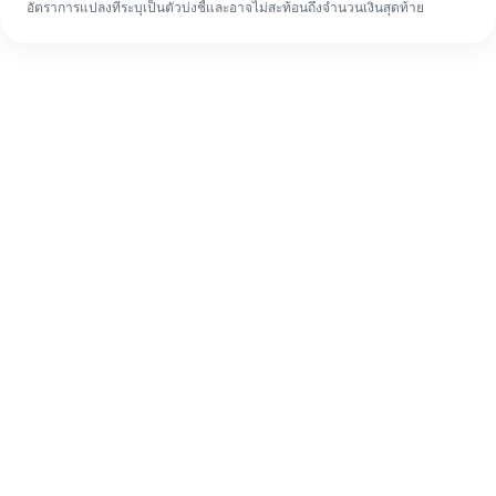
อัตราการแปลงที่ระบุเป็นตัวบ่งชี้และอาจไม่สะท้อนถึงจำนวนเงินสุดท้าย
แม้จะเป็นครั้งแรก ก็ทำรายการโอนเงินต่าง
ประเทศให้เสร็จง่ายๆ ใน 4 ขั้นตอน