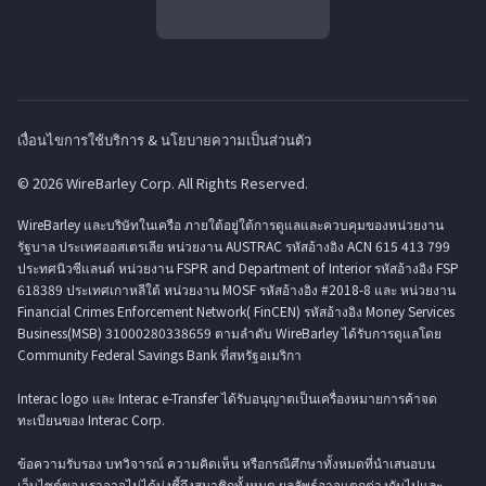
เงื่อนไขการใช้บริการ & นโยบายความเป็นส่วนตัว
© 2026 WireBarley Corp. All Rights Reserved.
WireBarley และบริษัทในเครือ ภายใต้อยู่ใต้การดูแลและควบคุมของหน่วยงาน
รัฐบาล ประเทศออสเตรเลีย หน่วยงาน AUSTRAC รหัสอ้างอิง ACN 615 413 799
ประทศนิวซีแลนด์ หน่วยงาน FSPR and Department of Interior รหัสอ้างอิง FSP
618389 ประเทศเกาหลีใต้ หน่วยงาน MOSF รหัสอ้างอิง #2018-8 และ หน่วยงาน
Financial Crimes Enforcement Network( FinCEN) รหัสอ้างอิง Money Services
Business(MSB) 31000280338659 ตามลำดับ WireBarley ได้รับการดูแลโดย
Community Federal Savings Bank ที่สหรัฐอเมริกา
Interac logo และ Interac e-Transfer ได้รับอนุญาตเป็นเครื่องหมายการค้าจด
ทะเบียนของ Interac Corp.
ข้อความรับรอง บทวิจารณ์ ความคิดเห็น หรือกรณีศึกษาทั้งหมดที่นำเสนอบน
เว็บไซต์ของเราอาจไม่ได้บ่งชี้ถึงสมาชิกทั้งหมด ผลลัพธ์อาจแตกต่างกันไปและ