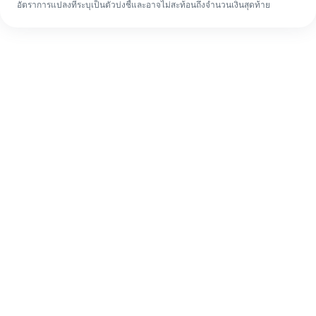
อัตราการแปลงที่ระบุเป็นตัวบ่งชี้และอาจไม่สะท้อนถึงจำนวนเงินสุดท้าย
แม้จะเป็นครั้งแรก ก็ทำรายการโอนเงินต่าง
ประเทศให้เสร็จง่ายๆ ใน 4 ขั้นตอน