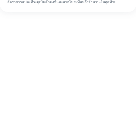
อัตราการแปลงที่ระบุเป็นตัวบ่งชี้และอาจไม่สะท้อนถึงจำนวนเงินสุดท้าย
แม้จะเป็นครั้งแรก ก็ทำรายการโอนเงินต่าง
ประเทศให้เสร็จง่ายๆ ใน 4 ขั้นตอน