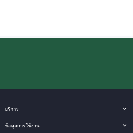
กำหนดเมื่อใด?
ลองใช้งาน WireBarley ตอนนี้เลย!
บริการ
ข้อมูลการใช้งาน