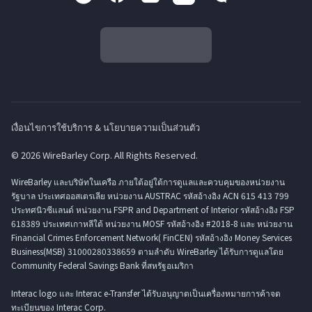
เงื่อนไขการใช้บริการ & นโยบายความเป็นส่วนตัว
© 2026 WireBarley Corp. All Rights Reserved.
WireBarley และบริษัทในเครือ ภายใต้อยู่ใต้การดูแลและควบคุมของหน่วยงาน
รัฐบาล ประเทศออสเตรเลีย หน่วยงาน AUSTRAC รหัสอ้างอิง ACN 615 413 799
ประทศนิวซีแลนด์ หน่วยงาน FSPR and Department of Interior รหัสอ้างอิง FSP
618389 ประเทศเกาหลีใต้ หน่วยงาน MOSF รหัสอ้างอิง #2018-8 และ หน่วยงาน
Financial Crimes Enforcement Network( FinCEN) รหัสอ้างอิง Money Services
Business(MSB) 31000280338659 ตามลำดับ WireBarley ได้รับการดูแลโดย
Community Federal Savings Bank ที่สหรัฐอเมริกา
Interac logo และ Interac e-Transfer ได้รับอนุญาตเป็นเครื่องหมายการค้าจด
ทะเบียนของ Interac Corp.