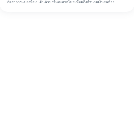
อัตราการแปลงที่ระบุเป็นตัวบ่งชี้และอาจไม่สะท้อนถึงจำนวนเงินสุดท้าย
แม้จะเป็นครั้งแรก ก็ทำรายการโอนเงินต่าง
ประเทศให้เสร็จง่ายๆ ใน 4 ขั้นตอน