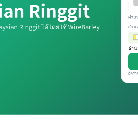
an Ringgit
ค่าธ
ysian Ringgit ได้โดยใช้ WireBarley
ส่วน
จำน
อัตรา