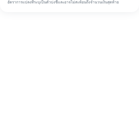
อัตราการแปลงที่ระบุเป็นตัวบ่งชี้และอาจไม่สะท้อนถึงจำนวนเงินสุดท้าย
แม้จะเป็นครั้งแรก ก็ทำรายการโอนเงินต่าง
ประเทศให้เสร็จง่ายๆ ใน 4 ขั้นตอน