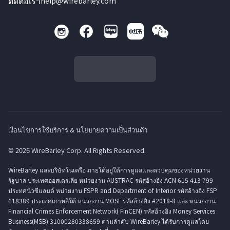
ติดต่อเรา
help@wirebarley.com
เงื่อนไขการใช้บริการ & นโยบายความเป็นส่วนตัว
© 2026 WireBarley Corp. All Rights Reserved.
WireBarley และบริษัทในเครือ ภายใต้อยู่ใต้การดูแลและควบคุมของหน่วยงาน
รัฐบาล ประเทศออสเตรเลีย หน่วยงาน AUSTRAC รหัสอ้างอิง ACN 615 413 799
ประทศนิวซีแลนด์ หน่วยงาน FSPR and Department of Interior รหัสอ้างอิง FSP
618389 ประเทศเกาหลีใต้ หน่วยงาน MOSF รหัสอ้างอิง #2018-8 และ หน่วยงาน
Financial Crimes Enforcement Network( FinCEN) รหัสอ้างอิง Money Services
Business(MSB) 31000280338659 ตามลำดับ WireBarley ได้รับการดูแลโดย