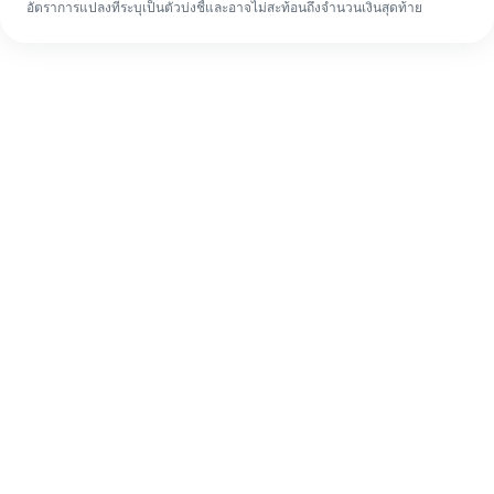
อัตราการแปลงที่ระบุเป็นตัวบ่งชี้และอาจไม่สะท้อนถึงจำนวนเงินสุดท้าย
แม้จะเป็นครั้งแรก ก็ทำรายการโอนเงินต่าง
ประเทศให้เสร็จง่ายๆ ใน 4 ขั้นตอน