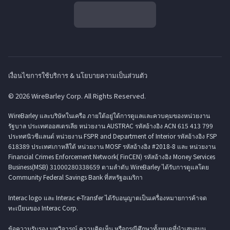
เงื่อนไขการใช้บริการ & นโยบายความเป็นส่วนตัว
© 2026 WireBarley Corp. All Rights Reserved.
WireBarley และบริษัทในเครือ ภายใต้อยู่ใต้การดูแลและควบคุมของหน่วยงาน
รัฐบาล ประเทศออสเตรเลีย หน่วยงาน AUSTRAC รหัสอ้างอิง ACN 615 413 799
ประทศนิวซีแลนด์ หน่วยงาน FSPR and Department of Interior รหัสอ้างอิง FSP
618389 ประเทศเกาหลีใต้ หน่วยงาน MOSF รหัสอ้างอิง #2018-8 และ หน่วยงาน
Financial Crimes Enforcement Network( FinCEN) รหัสอ้างอิง Money Services
Business(MSB) 31000280338659 ตามลำดับ WireBarley ได้รับการดูแลโดย
Community Federal Savings Bank ที่สหรัฐอเมริกา
Interac logo และ Interac e-Transfer ได้รับอนุญาตเป็นเครื่องหมายการค้าจด
ทะเบียนของ Interac Corp.
ข้อความรับรอง บทวิจารณ์ ความคิดเห็น หรือกรณีศึกษาทั้งหมดที่นำเสนอบน