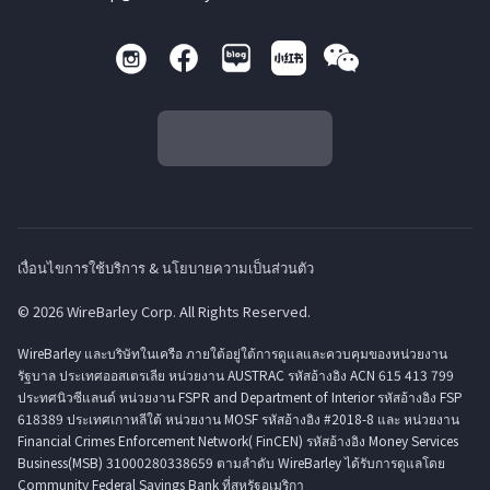
เงื่อนไขการใช้บริการ & นโยบายความเป็นส่วนตัว
© 2026 WireBarley Corp. All Rights Reserved.
WireBarley และบริษัทในเครือ ภายใต้อยู่ใต้การดูแลและควบคุมของหน่วยงาน
รัฐบาล ประเทศออสเตรเลีย หน่วยงาน AUSTRAC รหัสอ้างอิง ACN 615 413 799
ประทศนิวซีแลนด์ หน่วยงาน FSPR and Department of Interior รหัสอ้างอิง FSP
618389 ประเทศเกาหลีใต้ หน่วยงาน MOSF รหัสอ้างอิง #2018-8 และ หน่วยงาน
Financial Crimes Enforcement Network( FinCEN) รหัสอ้างอิง Money Services
Business(MSB) 31000280338659 ตามลำดับ WireBarley ได้รับการดูแลโดย
Community Federal Savings Bank ที่สหรัฐอเมริกา