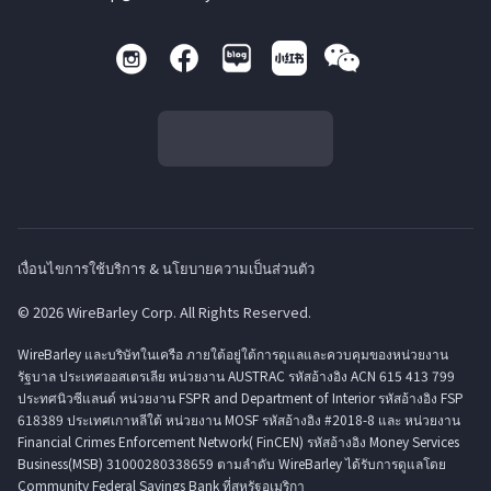
เงื่อนไขการใช้บริการ & นโยบายความเป็นส่วนตัว
© 2026 WireBarley Corp. All Rights Reserved.
WireBarley และบริษัทในเครือ ภายใต้อยู่ใต้การดูแลและควบคุมของหน่วยงาน
รัฐบาล ประเทศออสเตรเลีย หน่วยงาน AUSTRAC รหัสอ้างอิง ACN 615 413 799
ประทศนิวซีแลนด์ หน่วยงาน FSPR and Department of Interior รหัสอ้างอิง FSP
618389 ประเทศเกาหลีใต้ หน่วยงาน MOSF รหัสอ้างอิง #2018-8 และ หน่วยงาน
Financial Crimes Enforcement Network( FinCEN) รหัสอ้างอิง Money Services
Business(MSB) 31000280338659 ตามลำดับ WireBarley ได้รับการดูแลโดย
Community Federal Savings Bank ที่สหรัฐอเมริกา