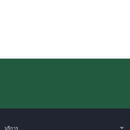
สหรัฐอเมริกาคือเท่าใด?
เงินที่ส่งไปยังสหรัฐอเมริกาจะเข้าบัญชีเมื่อใด?
ลองใช้งาน WireBarley ตอนนี้เลย!
บริการ