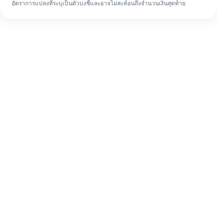
อัตราการแปลงที่ระบุเป็นตัวบ่งชี้และอาจไม่สะท้อนถึงจำนวนเงินสุดท้าย
แม้จะเป็นครั้งแรก ก็ทำรายการโอนเงินต่าง
ประเทศให้เสร็จง่ายๆ ใน 4 ขั้นตอน