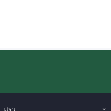
สหรัฐอเมริกาคือเท่าใด?
เงินที่ส่งไปยังสหรัฐอเมริกาจะเข้าบัญชีเมื่อใด?
ลองใช้งาน WireBarley ตอนนี้เลย!
บริการ