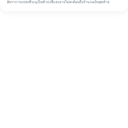
อัตราการแปลงที่ระบุเป็นตัวบ่งชี้และอาจไม่สะท้อนถึงจำนวนเงินสุดท้าย
แม้จะเป็นครั้งแรก ก็ทำรายการโอนเงินต่าง
ประเทศให้เสร็จง่ายๆ ใน 4 ขั้นตอน