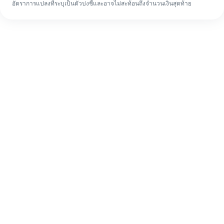
อัตราการแปลงที่ระบุเป็นตัวบ่งชี้และอาจไม่สะท้อนถึงจำนวนเงินสุดท้าย
แม้จะเป็นครั้งแรก ก็ทำรายการโอนเงินต่าง
ประเทศให้เสร็จง่ายๆ ใน 4 ขั้นตอน