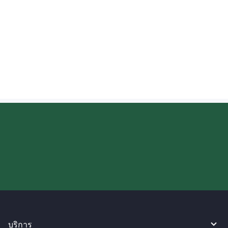
สหรัฐอเมริกาคือเท่าใด?
เงินที่ส่งไปยังสหรัฐอเมริกาจะเข้าบัญชีเมื่อใด?
ลองใช้งาน WireBarley ตอนนี้เลย!
บริการ