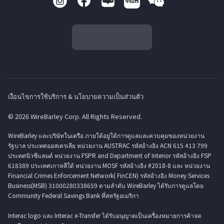
เงื่อนไขการใช้บริการ & นโยบายความเป็นส่วนตัว
© 2026 WireBarley Corp. All Rights Reserved.
WireBarley และบริษัทในเครือ ภายใต้อยู่ใต้การดูแลและควบคุมของหน่วยงาน
รัฐบาล ประเทศออสเตรเลีย หน่วยงาน AUSTRAC รหัสอ้างอิง ACN 615 413 799
ประทศนิวซีแลนด์ หน่วยงาน FSPR and Department of Interior รหัสอ้างอิง FSP
618389 ประเทศเกาหลีใต้ หน่วยงาน MOSF รหัสอ้างอิง #2018-8 และ หน่วยงาน
Financial Crimes Enforcement Network( FinCEN) รหัสอ้างอิง Money Services
Business(MSB) 31000280338659 ตามลำดับ WireBarley ได้รับการดูแลโดย
Community Federal Savings Bank ที่สหรัฐอเมริกา
Interac logo และ Interac e-Transfer ได้รับอนุญาตเป็นเครื่องหมายการค้าจด