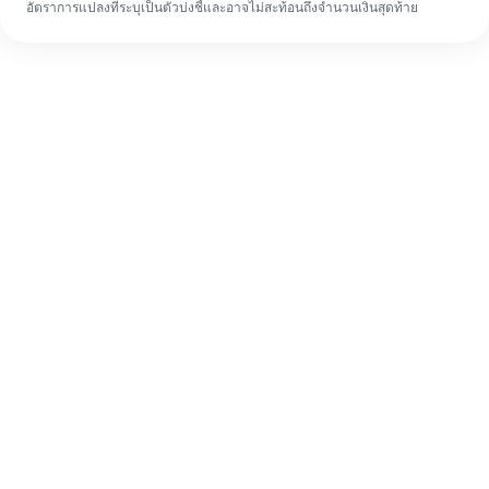
อัตราการแปลงที่ระบุเป็นตัวบ่งชี้และอาจไม่สะท้อนถึงจำนวนเงินสุดท้าย
แม้จะเป็นครั้งแรก ก็ทำรายการโอนเงินต่าง
ประเทศให้เสร็จง่ายๆ ใน 4 ขั้นตอน