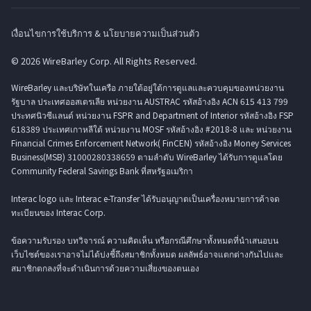
เงื่อนไขการใช้บริการ & นโยบายความเป็นส่วนตัว
© 2026 WireBarley Corp. All Rights Reserved.
WireBarley และบริษัทในเครือ ภายใต้อยู่ใต้การดูแลและควบคุมของหน่วยงาน
รัฐบาล ประเทศออสเตรเลีย หน่วยงาน AUSTRAC รหัสอ้างอิง ACN 615 413 799
ประทศนิวซีแลนด์ หน่วยงาน FSPR and Department of Interior รหัสอ้างอิง FSP
618389 ประเทศเกาหลีใต้ หน่วยงาน MOSF รหัสอ้างอิง #2018-8 และ หน่วยงาน
Financial Crimes Enforcement Network( FinCEN) รหัสอ้างอิง Money Services
Business(MSB) 31000280338659 ตามลำดับ WireBarley ได้รับการดูแลโดย
Community Federal Savings Bank ที่สหรัฐอเมริกา
Interac logo และ Interac e-Transfer ได้รับอนุญาตเป็นเครื่องหมายการค้าจด
ทะเบียนของ Interac Corp.
ข้อความรับรอง บทวิจารณ์ ความคิดเห็น หรือกรณีศึกษาทั้งหมดที่นำเสนอบน
เว็บไซต์ของเราอาจไม่ได้บ่งชี้ถึงสมาชิกทั้งหมด ผลลัพธ์อาจแตกต่างกันไปและ
สมาชิกตกลงที่จะดำเนินการด้วยความเสี่ยงของตนเอง