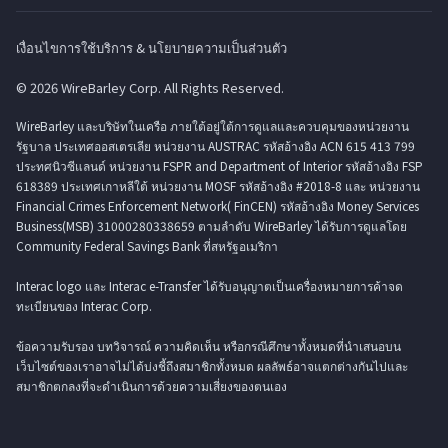
เงื่อนไขการใช้บริการ & นโยบายความเป็นส่วนตัว
© 2026 WireBarley Corp. All Rights Reserved.
WireBarley และบริษัทในเครือ ภายใต้อยู่ใต้การดูแลและควบคุมของหน่วยงาน
รัฐบาล ประเทศออสเตรเลีย หน่วยงาน AUSTRAC รหัสอ้างอิง ACN 615 413 799
ประทศนิวซีแลนด์ หน่วยงาน FSPR and Department of Interior รหัสอ้างอิง FSP
618389 ประเทศเกาหลีใต้ หน่วยงาน MOSF รหัสอ้างอิง #2018-8 และ หน่วยงาน
Financial Crimes Enforcement Network( FinCEN) รหัสอ้างอิง Money Services
Business(MSB) 31000280338659 ตามลำดับ WireBarley ได้รับการดูแลโดย
Community Federal Savings Bank ที่สหรัฐอเมริกา
Interac logo และ Interac e-Transfer ได้รับอนุญาตเป็นเครื่องหมายการค้าจด
ทะเบียนของ Interac Corp.
ข้อความรับรอง บทวิจารณ์ ความคิดเห็น หรือกรณีศึกษาทั้งหมดที่นำเสนอบน
เว็บไซต์ของเราอาจไม่ได้บ่งชี้ถึงสมาชิกทั้งหมด ผลลัพธ์อาจแตกต่างกันไปและ
สมาชิกตกลงที่จะดำเนินการด้วยความเสี่ยงของตนเอง