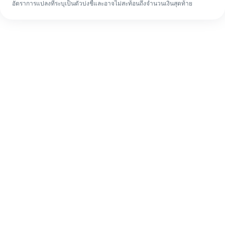
อัตราการแปลงที่ระบุเป็นตัวบ่งชี้และอาจไม่สะท้อนถึงจำนวนเงินสุดท้าย
แม้จะเป็นครั้งแรก ก็ทำรายการโอนเงินต่าง
ประเทศให้เสร็จง่ายๆ ใน 4 ขั้นตอน