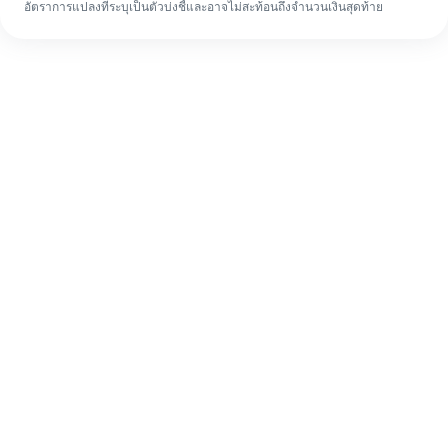
อัตราการแปลงที่ระบุเป็นตัวบ่งชี้และอาจไม่สะท้อนถึงจำนวนเงินสุดท้าย
แม้จะเป็นครั้งแรก ก็ทำรายการโอนเงินต่าง
ประเทศให้เสร็จง่ายๆ ใน 4 ขั้นตอน