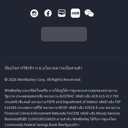
เงื่อนไขการใช้บริการ & นโยบายความเป็นส่วนตัว
© 2026 WireBarley Corp. All Rights Reserved.
WireBarley และบริษัทในเครือ ภายใต้อยู่ใต้การดูแลและควบคุมของหน่วยงาน
รัฐบาล ประเทศออสเตรเลีย หน่วยงาน AUSTRAC รหัสอ้างอิง ACN 615 413 799
ประทศนิวซีแลนด์ หน่วยงาน FSPR and Department of Interior รหัสอ้างอิง FSP
618389 ประเทศเกาหลีใต้ หน่วยงาน MOSF รหัสอ้างอิง #2018-8 และ หน่วยงาน
Financial Crimes Enforcement Network( FinCEN) รหัสอ้างอิง Money Services
Business(MSB) 31000280338659 ตามลำดับ WireBarley ได้รับการดูแลโดย
Community Federal Savings Bank ที่สหรัฐอเมริกา