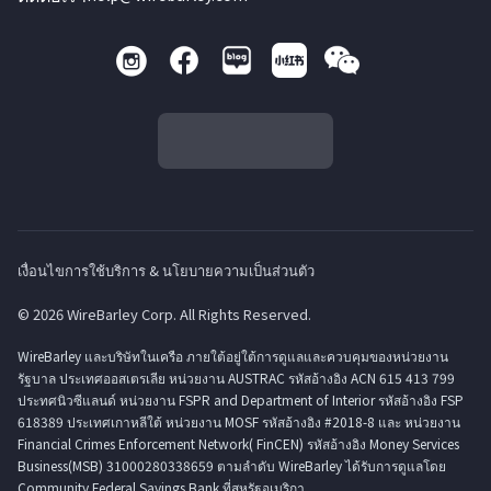
เงื่อนไขการใช้บริการ & นโยบายความเป็นส่วนตัว
© 2026 WireBarley Corp. All Rights Reserved.
WireBarley และบริษัทในเครือ ภายใต้อยู่ใต้การดูแลและควบคุมของหน่วยงาน
รัฐบาล ประเทศออสเตรเลีย หน่วยงาน AUSTRAC รหัสอ้างอิง ACN 615 413 799
ประทศนิวซีแลนด์ หน่วยงาน FSPR and Department of Interior รหัสอ้างอิง FSP
618389 ประเทศเกาหลีใต้ หน่วยงาน MOSF รหัสอ้างอิง #2018-8 และ หน่วยงาน
Financial Crimes Enforcement Network( FinCEN) รหัสอ้างอิง Money Services
Business(MSB) 31000280338659 ตามลำดับ WireBarley ได้รับการดูแลโดย
Community Federal Savings Bank ที่สหรัฐอเมริกา