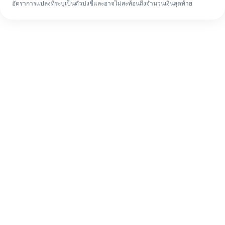
อัตราการแปลงที่ระบุเป็นตัวบ่งชี้และอาจไม่สะท้อนถึงจำนวนเงินสุดท้าย
แม้จะเป็นครั้งแรก ก็ทำรายการโอนเงินต่าง
ประเทศให้เสร็จง่ายๆ ใน 4 ขั้นตอน