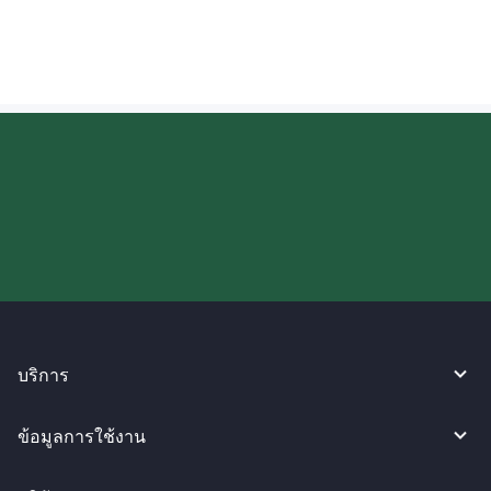
อินเดียหรือไม่?
ลองใช้งาน WireBarley ตอนนี้เลย!
บริการ
ข้อมูลการใช้งาน