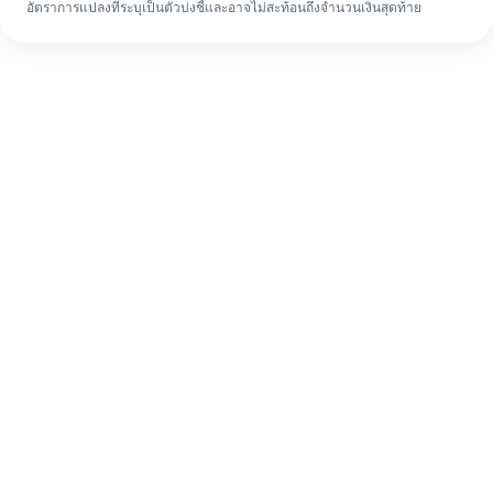
อัตราการแปลงที่ระบุเป็นตัวบ่งชี้และอาจไม่สะท้อนถึงจำนวนเงินสุดท้าย
แม้จะเป็นครั้งแรก ก็ทำรายการโอนเงินต่าง
ประเทศให้เสร็จง่ายๆ ใน 4 ขั้นตอน