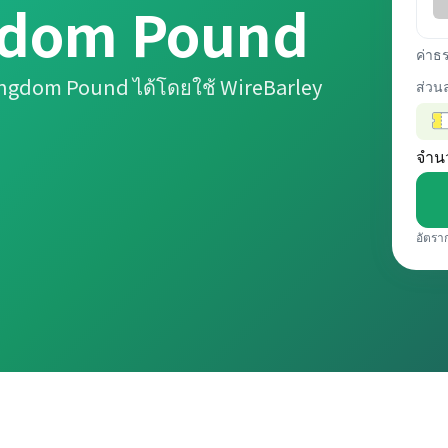
gdom Pound
ค่าธ
ingdom Pound ได้โดยใช้ WireBarley
ส่วน
จำน
อัตรา