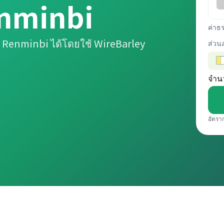
enminbi
ค่าธ
 Renminbi ได้โดยใช้ WireBarley
ส่วน
จำน
อัตรา