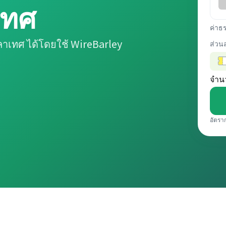
เทศ
ค่าธ
าเทศ ได้โดยใช้ WireBarley
ส่วน
จำน
อัตรา