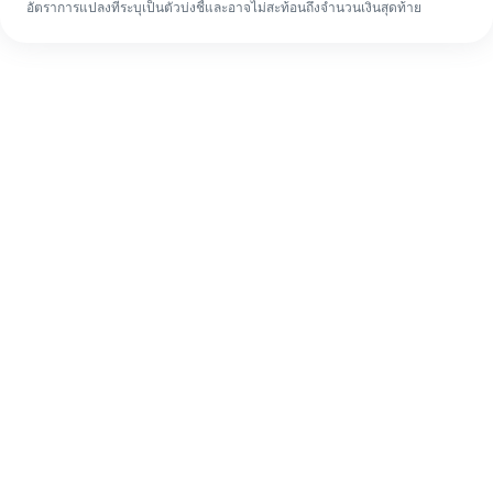
อัตราการแปลงที่ระบุเป็นตัวบ่งชี้และอาจไม่สะท้อนถึงจำนวนเงินสุดท้าย
แม้จะเป็นครั้งแรก ก็ทำรายการโอนเงินต่าง
ประเทศให้เสร็จง่ายๆ ใน 4 ขั้นตอน