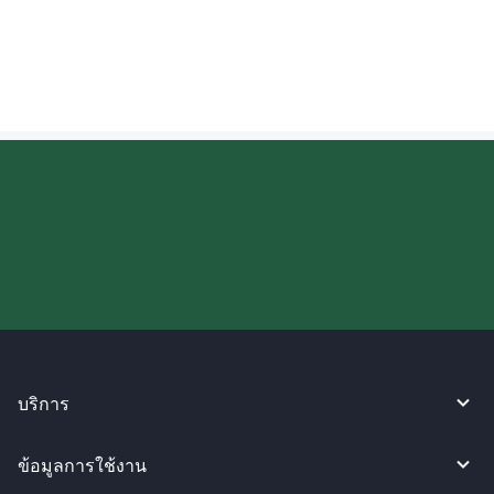
การโอนเงินหรือไม่?
ลองใช้งาน WireBarley ตอนนี้เลย!
บริการ
ข้อมูลการใช้งาน