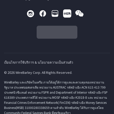
เงื่อนไขการใช้บริการ & นโยบายความเป็นส่วนตัว
© 2026 WireBarley Corp. All Rights Reserved.
WireBarley และบริษัทในเครือ ภายใต้อยู่ใต้การดูแลและควบคุมของหน่วยงาน
รัฐบาล ประเทศออสเตรเลีย หน่วยงาน AUSTRAC รหัสอ้างอิง ACN 615 413 799
ประทศนิวซีแลนด์ หน่วยงาน FSPR and Department of Interior รหัสอ้างอิง FSP
618389 ประเทศเกาหลีใต้ หน่วยงาน MOSF รหัสอ้างอิง #2018-8 และ หน่วยงาน
Financial Crimes Enforcement Network( FinCEN) รหัสอ้างอิง Money Services
Business(MSB) 31000280338659 ตามลำดับ WireBarley ได้รับการดูแลโดย
Community Federal Savings Bank ที่สหรัฐอเมริกา