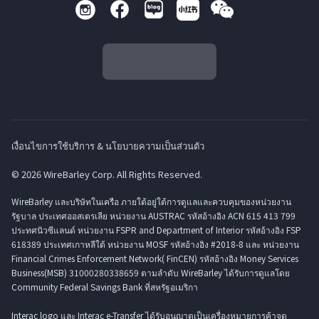
เงื่อนไขการใช้บริการ & นโยบายความเป็นส่วนตัว
© 2026 WireBarley Corp. All Rights Reserved.
WireBarley และบริษัทในเครือ ภายใต้อยู่ใต้การดูแลและควบคุมของหน่วยงาน
รัฐบาล ประเทศออสเตรเลีย หน่วยงาน AUSTRAC รหัสอ้างอิง ACN 615 413 799
ประทศนิวซีแลนด์ หน่วยงาน FSPR and Department of Interior รหัสอ้างอิง FSP
618389 ประเทศเกาหลีใต้ หน่วยงาน MOSF รหัสอ้างอิง #2018-8 และ หน่วยงาน
Financial Crimes Enforcement Network( FinCEN) รหัสอ้างอิง Money Services
Business(MSB) 31000280338659 ตามลำดับ WireBarley ได้รับการดูแลโดย
Community Federal Savings Bank ที่สหรัฐอเมริกา
Interac logo และ Interac e-Transfer ได้รับอนุญาตเป็นเครื่องหมายการค้าจด