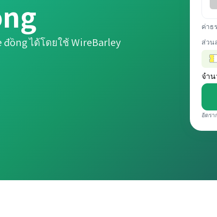
ồng
ค่าธ
 đồng ได้โดยใช้ WireBarley
ส่วน
จำน
อัตรา