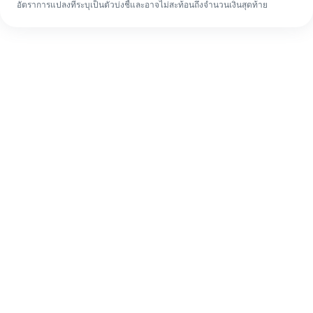
อัตราการแปลงที่ระบุเป็นตัวบ่งชี้และอาจไม่สะท้อนถึงจำนวนเงินสุดท้าย
แม้จะเป็นครั้งแรก ก็ทำรายการโอนเงินต่าง
ประเทศให้เสร็จง่ายๆ ใน 4 ขั้นตอน