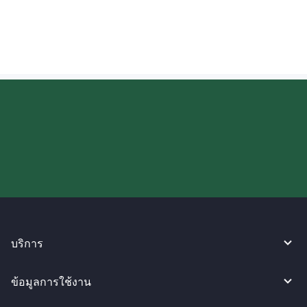
หรือไม่?
ลองใช้งาน WireBarley ตอนนี้เลย!
บริการ
ข้อมูลการใช้งาน