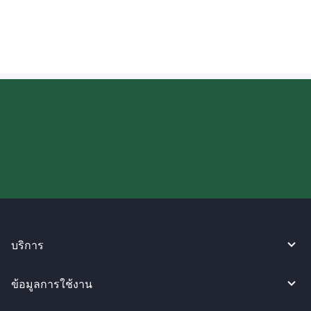
โอนเงินไปยังประเทศไทย?
ลองใช้งาน WireBarley ตอนนี้เลย!
บริการ
ข้อมูลการใช้งาน