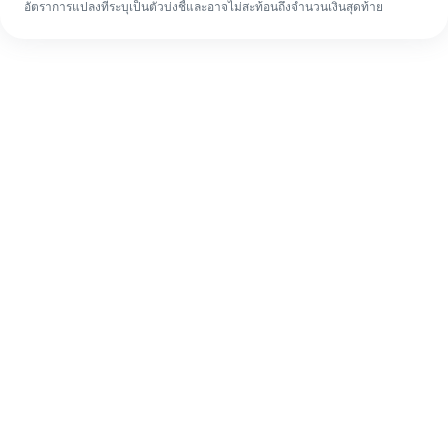
อัตราการแปลงที่ระบุเป็นตัวบ่งชี้และอาจไม่สะท้อนถึงจำนวนเงินสุดท้าย
แม้จะเป็นครั้งแรก ก็ทำรายการโอนเงินต่าง
ประเทศให้เสร็จง่ายๆ ใน 4 ขั้นตอน