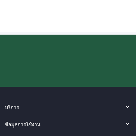
โอนเงินไปยังประเทศไทย?
ลองใช้งาน WireBarley ตอนนี้เลย!
บริการ
ข้อมูลการใช้งาน