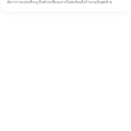
อัตราการแปลงที่ระบุเป็นตัวบ่งชี้และอาจไม่สะท้อนถึงจำนวนเงินสุดท้าย
แม้จะเป็นครั้งแรก ก็ทำรายการโอนเงินต่าง
ประเทศให้เสร็จง่ายๆ ใน 4 ขั้นตอน