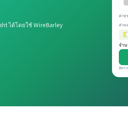
ค่าธ
ht ได้โดยใช้ WireBarley
ส่วน
จำน
อัตรา