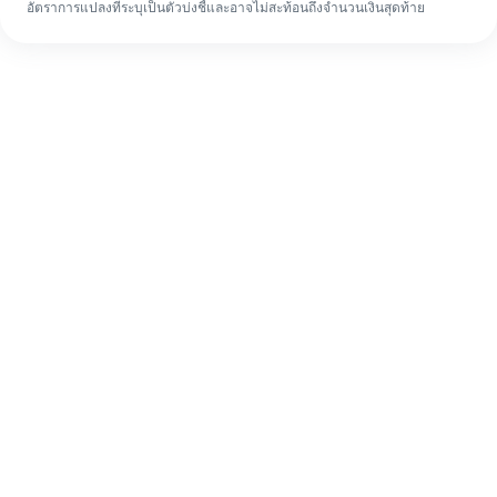
อัตราการแปลงที่ระบุเป็นตัวบ่งชี้และอาจไม่สะท้อนถึงจำนวนเงินสุดท้าย
แม้จะเป็นครั้งแรก ก็ทำรายการโอนเงินต่าง
ประเทศให้เสร็จง่ายๆ ใน 4 ขั้นตอน