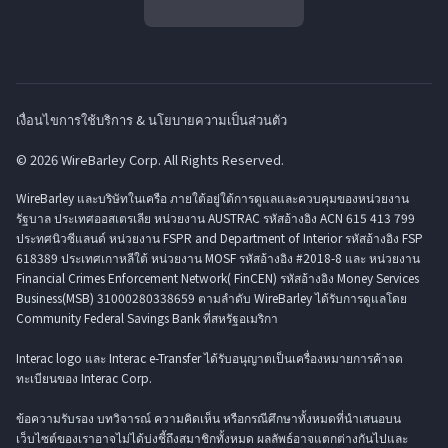
เงื่อนไขการใช้บริการ & นโยบายความเป็นส่วนตัว
© 2026 WireBarley Corp. All Rights Reserved.
WireBarley และบริษัทในเครือ ภายใต้อยู่ใต้การดูแลและควบคุมของหน่วยงาน
รัฐบาล ประเทศออสเตรเลีย หน่วยงาน AUSTRAC รหัสอ้างอิง ACN 615 413 799
ประทศนิวซีแลนด์ หน่วยงาน FSPR and Department of Interior รหัสอ้างอิง FSP
618389 ประเทศเกาหลีใต้ หน่วยงาน MOSF รหัสอ้างอิง #2018-8 และ หน่วยงาน
Financial Crimes Enforcement Network( FinCEN) รหัสอ้างอิง Money Services
Business(MSB) 31000280338659 ตามลำดับ WireBarley ได้รับการดูแลโดย
Community Federal Savings Bank ที่สหรัฐอเมริกา
Interac logo และ Interac e-Transfer ได้รับอนุญาตเป็นเครื่องหมายการค้าจด
ทะเบียนของ Interac Corp.
ข้อความรับรอง บทวิจารณ์ ความคิดเห็น หรือกรณีศึกษาทั้งหมดที่นำเสนอบน
เว็บไซต์ของเราอาจไม่ได้บ่งชี้ถึงสมาชิกทั้งหมด ผลลัพธ์อาจแตกต่างกันไปและ